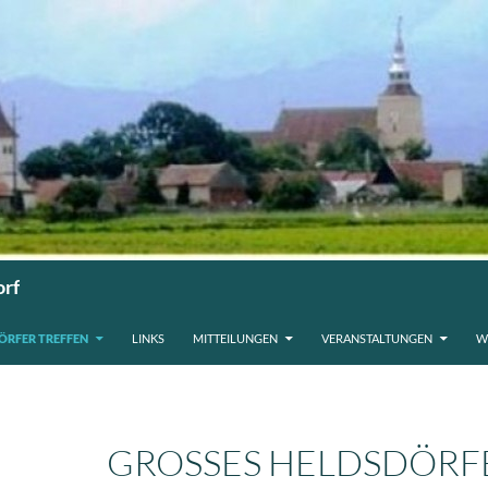
orf
ÖRFER TREFFEN
LINKS
MITTEILUNGEN
VERANSTALTUNGEN
W
GROSSES HELDSDÖRFER