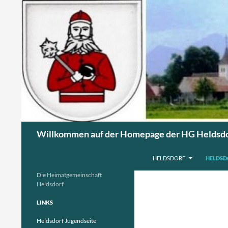
Suchen
Willkommen auf der Homepage der HG Heldsd
ZUM INHALT SPRINGEN
HELDSDORF
HELDSD
Die Heimatgemeinschaft
Heldsdorf
LINKS
Heldsdorf Jugendseite