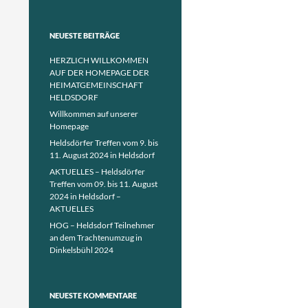
NEUESTE BEITRÄGE
HERZLICH WILLKOMMEN
AUF DER HOMEPAGE DER
HEIMATGEMEINSCHAFT
HELDSDORF
Willkommen auf unserer
Homepage
Heldsdörfer Treffen vom 9. bis
11. August 2024 in Heldsdorf
AKTUELLES – Heldsdörfer
Treffen vom 09. bis 11. August
2024 in Heldsdorf –
AKTUELLES
HOG – Heldsdorf Teilnehmer
an dem Trachtenumzug in
Dinkelsbühl 2024
NEUESTE KOMMENTARE