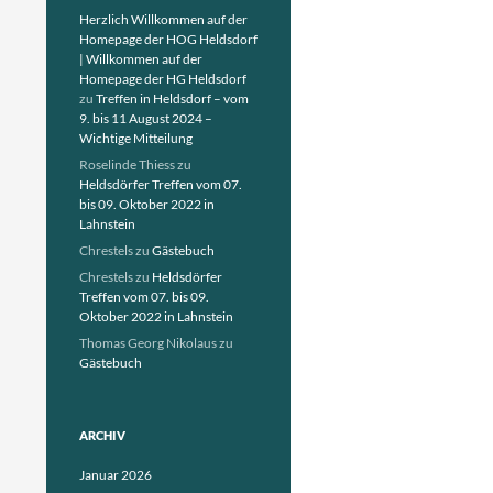
Herzlich Willkommen auf der
Homepage der HOG Heldsdorf
| Willkommen auf der
Homepage der HG Heldsdorf
zu
Treffen in Heldsdorf – vom
9. bis 11 August 2024 –
Wichtige Mitteilung
Roselinde Thiess
zu
Heldsdörfer Treffen vom 07.
bis 09. Oktober 2022 in
Lahnstein
Chrestels
zu
Gästebuch
Chrestels
zu
Heldsdörfer
Treffen vom 07. bis 09.
Oktober 2022 in Lahnstein
Thomas Georg Nikolaus
zu
Gästebuch
ARCHIV
Januar 2026