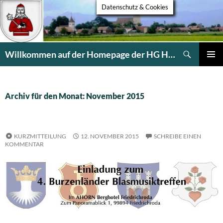
Datenschutz & Cookies
Suchen
Willkommen auf der Homepage der HG Heldsdorf
ZUM
PRIMÄR
INHALT
MENÜ
SPRINGEN
Archiv für den Monat: November 2015
KURZMITTEILUNG
12. NOVEMBER 2015
SCHREIBE EINEN
KOMMENTAR