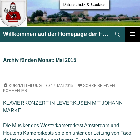
Datenschutz & Cookies
Suchen
Willkommen auf der Homepage der HG Heldsdorf
ZUM
PRIMÄR
INHALT
MENÜ
SPRINGEN
Archiv für den Monat: Mai 2015
KURZMITTEILUNG
17. MAI 2015
SCHREIBE EINEN
KOMMENTAR
KLAVIERKONZERT IN LEVERKUSEN MIT JOHANN
MARKEL
Die Musiker des Westerkamerorkest Amsterdam und
Houtens Kamerorkests spielen unter der Leitung von Taco