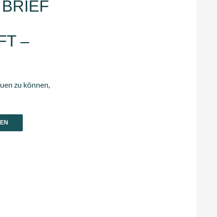
 BRIEF
T –
auen zu können,