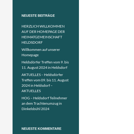
NEUESTE BEITRÄGE
HERZLICH WILLKOMMEN
AUF DER HOMEPAGE DER
HEIMATGEMEINSCHAFT
HELDSDORF
Willkommen auf unserer
Homepage
Heldsdörfer Treffen vom 9. bis
11. August 2024 in Heldsdorf
AKTUELLES – Heldsdörfer
Treffen vom 09. bis 11. August
2024 in Heldsdorf –
AKTUELLES
HOG – Heldsdorf Teilnehmer
an dem Trachtenumzug in
Dinkelsbühl 2024
NEUESTE KOMMENTARE