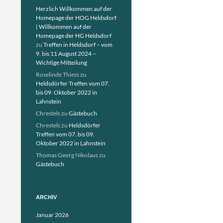
Herzlich Willkommen auf der
Homepage der HOG Heldsdorf
| Willkommen auf der
Homepage der HG Heldsdorf
zu
Treffen in Heldsdorf – vom
9. bis 11 August 2024 –
Wichtige Mitteilung
Roselinde Thiess
zu
Heldsdörfer Treffen vom 07.
bis 09. Oktober 2022 in
Lahnstein
Chrestels
zu
Gästebuch
Chrestels
zu
Heldsdörfer
Treffen vom 07. bis 09.
Oktober 2022 in Lahnstein
Thomas Georg Nikolaus
zu
Gästebuch
ARCHIV
Januar 2026