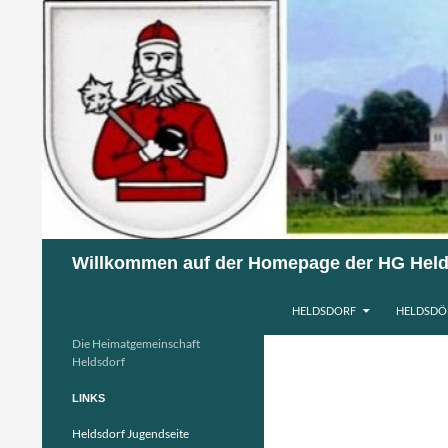
Suchen
Willkommen auf der Homepage der HG Held
ZUM INHALT SPRINGEN
HELDSDORF
HELDSDÖ
Die Heimatgemeinschaft
Heldsdorf
LINKS
Heldsdorf Jugendseite