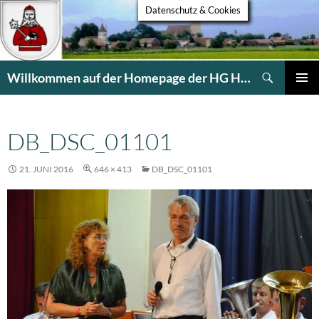
Datenschutz & Cookies
Suchen
Willkommen auf der Homepage der HG Heldsdorf
ZUM
PRIMÄR
INHALT
MENÜ
SPRINGEN
DB_DSC_01101
21. JUNI 2016
646 × 413
DB_DSC_01101