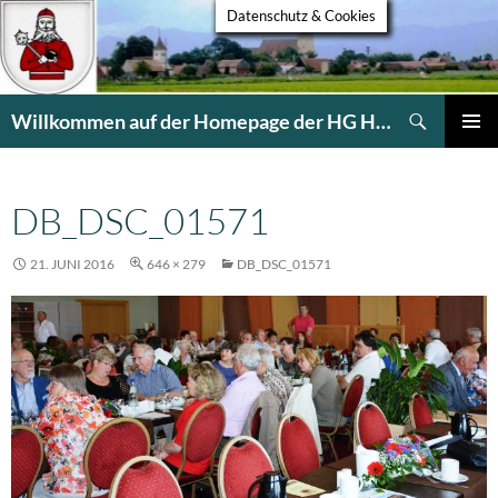
Datenschutz & Cookies
Suchen
Willkommen auf der Homepage der HG Heldsdorf
ZUM
PRIMÄR
INHALT
MENÜ
SPRINGEN
DB_DSC_01571
21. JUNI 2016
646 × 279
DB_DSC_01571