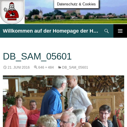
Datenschutz & Cookies
Suchen
Willkommen auf der Homepage der HG Heldsdorf
ZUM
PRIMÄR
INHALT
MENÜ
SPRINGEN
DB_SAM_05601
21. JUNI 2016
646 × 484
DB_SAM_05601