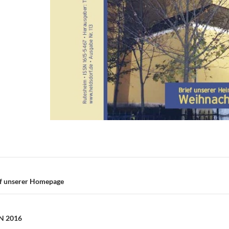
gation
f unserer Homepage
N 2016