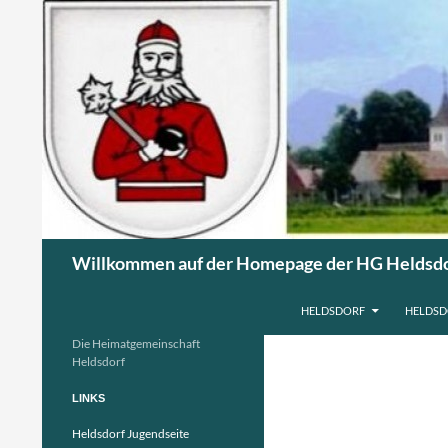
Suchen
Willkommen auf der Homepage der HG Heldsd
ZUM INHALT SPRINGEN
HELDSDORF
HELDSD
Die Heimatgemeinschaft
Heldsdorf
LINKS
Heldsdorf Jugendseite