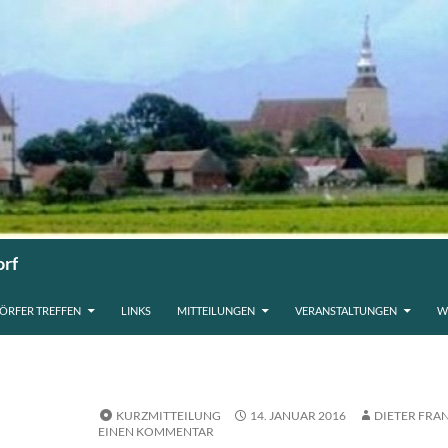
orf
ÖRFER TREFFEN
LINKS
MITTEILUNGEN
VERANSTALTUNGEN
W
KURZMITTEILUNG
14. JANUAR 2016
DIETER FRA
EINEN KOMMENTAR