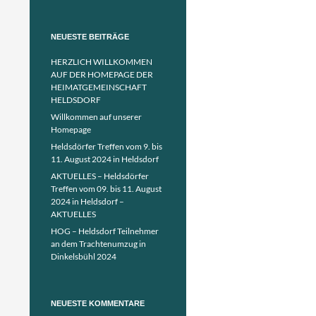
NEUESTE BEITRÄGE
HERZLICH WILLKOMMEN
AUF DER HOMEPAGE DER
HEIMATGEMEINSCHAFT
HELDSDORF
Willkommen auf unserer
Homepage
Heldsdörfer Treffen vom 9. bis
11. August 2024 in Heldsdorf
AKTUELLES – Heldsdörfer
Treffen vom 09. bis 11. August
2024 in Heldsdorf –
AKTUELLES
HOG – Heldsdorf Teilnehmer
an dem Trachtenumzug in
Dinkelsbühl 2024
NEUESTE KOMMENTARE