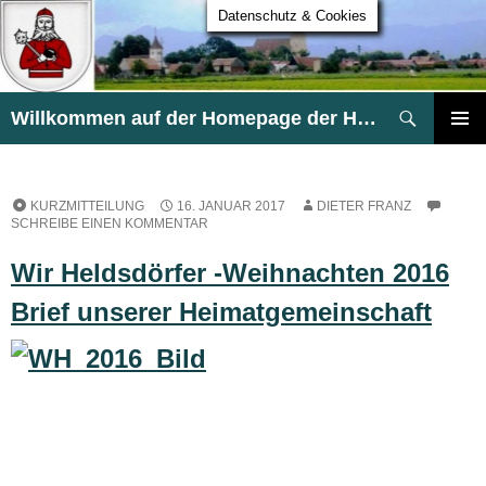
Datenschutz & Cookies
Suchen
Willkommen auf der Homepage der HG Heldsdorf
ZUM
PRIMÄR
INHALT
MENÜ
SPRINGEN
KURZMITTEILUNG
16. JANUAR 2017
DIETER FRANZ
SCHREIBE EINEN KOMMENTAR
Wir Heldsdörfer -Weihnachten 2016
Brief unserer Heimatgemeinschaft